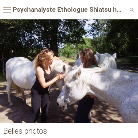
Psychanalyste Ethologue Shiatsu humain & équin | Émotions - Douleurs - Périnatalité | Saumur Nort-sur-Erdre & Grand Ouest
Page d'accueil
Belles photos