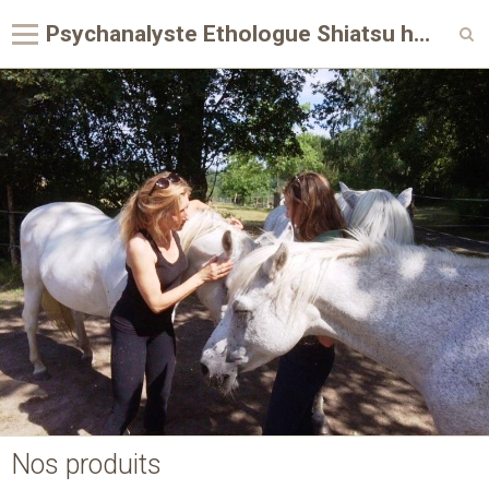
Psychanalyste Ethologue Shiatsu humain & équin | Émotions - Douleurs - Périnatalité | Saumur Nort-sur-Erdre & Grand Ouest
Page d'accueil
Nos produits